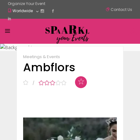
Organize Your Event
Contact Us
Worldwide
Claim Listing
Share
Meetings & Events
Ambflors